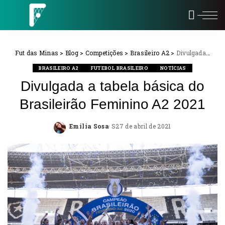
Fut das Minas
>
Blog
>
Competições
>
Brasileiro A2
>
Divulgada a tabela básica do Brasileirão Feminino A2 2021
BRASILEIRO A2
FUTEBOL BRASILEIRO
NOTÍCIAS
Divulgada a tabela básica do
Brasileirão Feminino A2 2021
Emilia Sosa
27 de abril de 2021
Posted
by