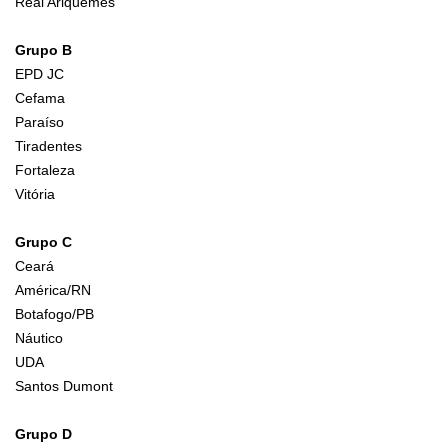
Real Ariquemes
Grupo B
EPD JC
Cefama
Paraíso
Tiradentes
Fortaleza
Vitória
Grupo C
Ceará
América/RN
Botafogo/PB
Náutico
UDA
Santos Dumont
Grupo D