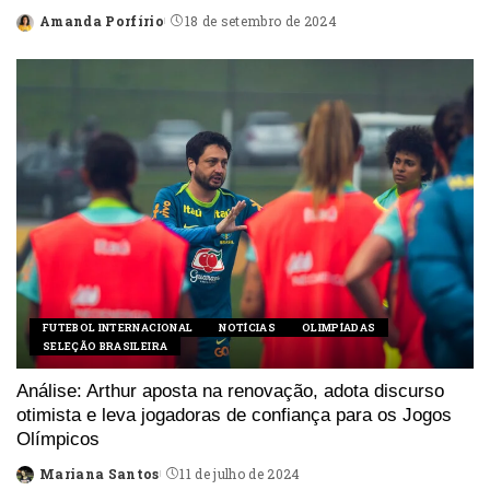
Amanda Porfírio
18 de setembro de 2024
Posted
by
FUTEBOL INTERNACIONAL
NOTÍCIAS
OLIMPÍADAS
SELEÇÃO BRASILEIRA
Análise: Arthur aposta na renovação, adota discurso
otimista e leva jogadoras de confiança para os Jogos
Olímpicos
Mariana Santos
11 de julho de 2024
Posted