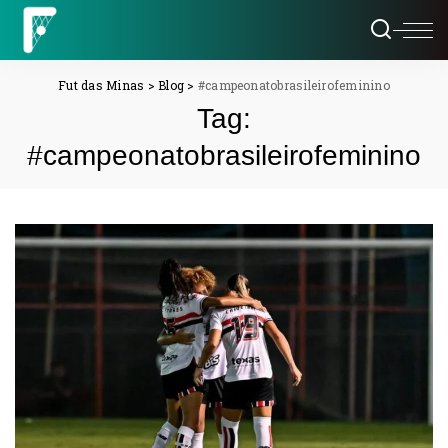
Fut das Minas
>
Blog
>
#campeonatobrasileirofeminino
Tag:
#campeonatobrasileirofeminino