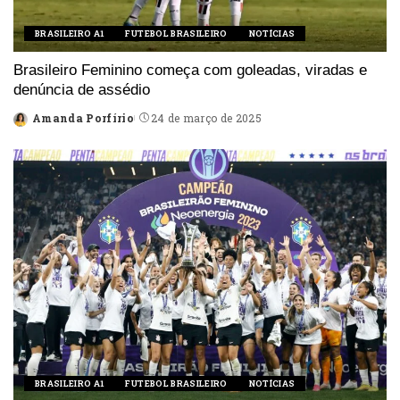
BRASILEIRO A1
FUTEBOL BRASILEIRO
NOTÍCIAS
Brasileiro Feminino começa com goleadas, viradas e
denúncia de assédio
Amanda Porfírio
24 de março de 2025
Posted
by
BRASILEIRO A1
FUTEBOL BRASILEIRO
NOTÍCIAS