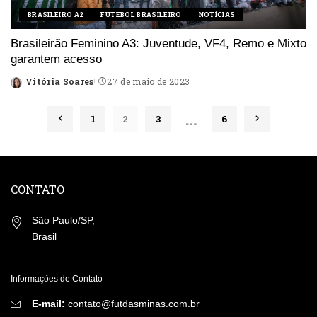
BRASILEIRO A2
FUTEBOL BRASILEIRO
NOTÍCIAS
Brasileirão Feminino A3: Juventude, VF4, Remo e Mixto
garantem acesso
Vitória Soares
27 de maio de 2023
Posted
by
…
1
2
3
6
CONTATO
São Paulo/SP,
Brasil
Informações de Contato
E-mail:
contato@futdasminas.com.br