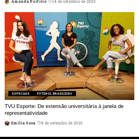
Amanda Porfírio
14 de setembro de 2020
Posted
by
ESPECIAIS
FUTEBOL BRASILEIRO
TVU Esporte: De extensão universitária à janela de
representatividade
Emilia Sosa
8 de setembro de 2020
Posted
by