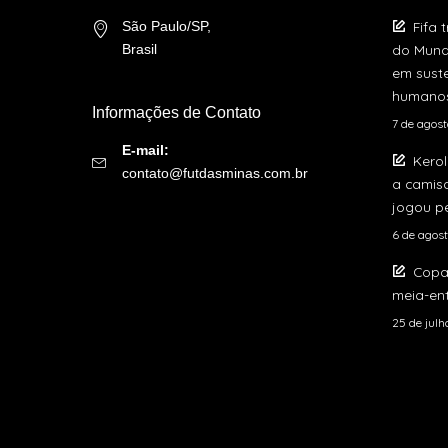
Fifa 
São Paulo/SP,
do Mund
Brasil
em suste
humano
Informações de Contato
7 de agos
E-mail:
Kerol
contato@futdasminas.com.br
a camis
jogou pe
6 de agos
Copa
meia-ent
25 de jul