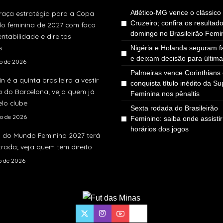
Atlético-MG vence o clássico
traça estratégia para a Copa
Cruzeiro; confira os resultad
o feminina de 2027 com foco
domingo no Brasileirão Femi
ntabilidade e direitos
s
Nigéria e Holanda seguram fa
e deixam decisão para últim
to de 2026
Palmeiras vence Corinthians
in é a quinta brasileira a vestir
conquista título inédito da S
a do Barcelona; veja quem já
Feminina nos pênaltis
lo clube
Sexta rodada do Brasileirão
to de 2026
Feminino: saiba onde assistir
horários dos jogos
 do Mundo Feminina 2027 terá
rada; veja quem tem direito
ho de 2026