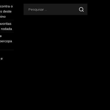
 contra o
os deste
nino
voritas
a rodada
 e
upercopa
 e