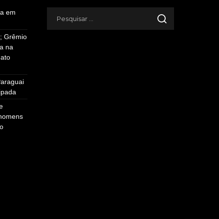
ia em
s; Grêmio
da na
ato
Paraguai
cipada
e
 homens
o