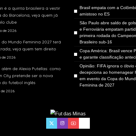
Brasil empata com a Colômb
in é a quinta brasileira a vestir
amistoso no ES
a do Barcelona; veja quem já
lo clube
São Paulo abre saldo de gol
e Ferroviária empatam parti
to de 2026
primeira rodada do Campeon
 do Mundo Feminina 2027 terá
Brasileiro sub-16
rada; veja quem tem direito
Copa América: Brasil vence 
e garante classificação ante
ho de 2026
Opinião: FIFA ignora o óbvio 
 além de Alexia Putellas: como
decepciona ao homenagear
 City pretende ser a nova
em evento da Copa do Mund
 do futebol inglês
Feminina de 2027
o de 2026