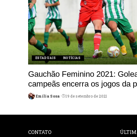
ESTADUAIS
NOTÍCIAS
Gauchão Feminino 2021: Golea
campeãs encerra os jogos da p
Emilia Sosa
19 de setembro de 2021
Posted
by
CONTATO
ÚLTIM