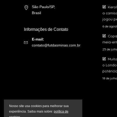
Kerol
São Paulo/SP,
a camis
Brasil
jogou pe
6 de agos
Informações de Contato
Copa
E-mail:
meia-ent
contato@futdasminas.com.br
25 de jul
Muito
o London
potência
18 de julh
Nosso site usa cookies para melhorar sua
experiência. Saiba mais sobre:
política de