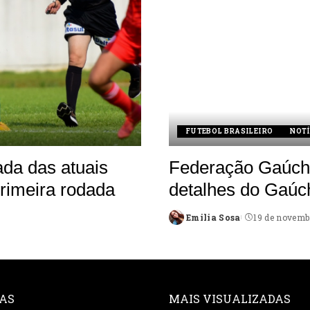
FUTEBOL BRASILEIRO
NOTÍ
da das atuais
Federação Gaúcha
rimeira rodada
detalhes do Gaúc
Emilia Sosa
19 de novemb
Posted
by
AS
MAIS VISUALIZADAS