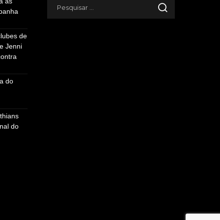
a as
mpanha
clubes de
e Jenni
ontra
a do
thians
nal do