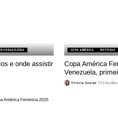
ÇÃO BRASILEIRA
COPA AMÉRICA
NOTÍCIAS
os e onde assistir
Copa América Fem
Venezuela, primei
Vitória Soares
12 de julh
Posted
by