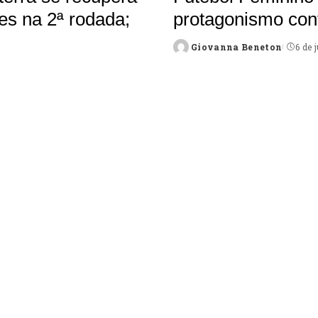
es na 2ª rodada;
protagonismo cont
Giovanna Beneton
6 de 
Posted
by