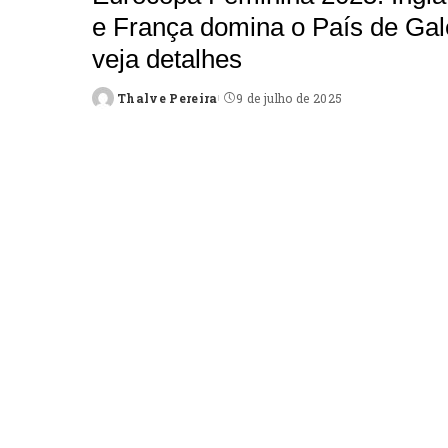
e França domina o País de Gal
veja detalhes
Thalve Pereira
9 de julho de 2025
Posted
by