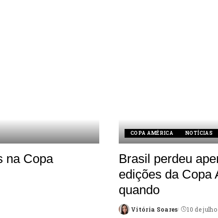
COPA AMÉRICA
NOTÍCIAS
os na Copa
Brasil perdeu ape
edições da Copa 
quando
Vitória Soares
10 de julh
Posted