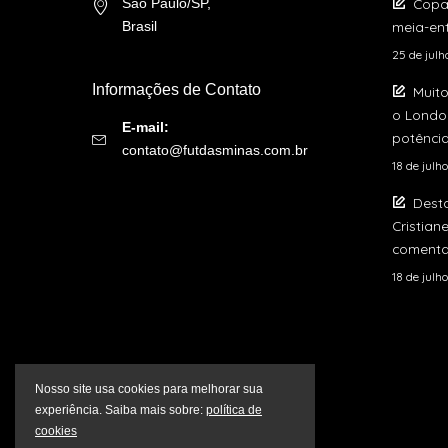
Copa
São Paulo/SP,
meia-ent
Brasil
25 de jul
Informações de Contato
Muito
o London
E-mail:
potência
contato@futdasminas.com.br
18 de julh
Dest
Cristian
comenta
18 de julh
Nosso site usa cookies para melhorar sua
experiência. Saiba mais sobre:
política de
cookies