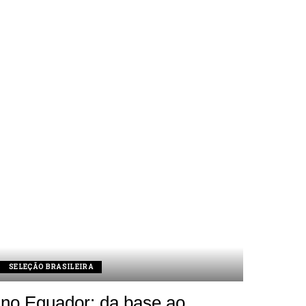
SELEÇÃO BRASILEIRA
 no Equador: da base ao