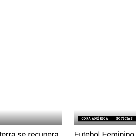
by
COPA AMÉRICA
NOTÍCIAS
terra se recupera
Futebol Feminino