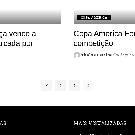
COPA AMÉRICA
ça vence a
Copa América Femi
arcada por
competição
Thalve Pereira
5 de julho
Posted
by
1
2
3
AS
MAIS VISUALIZADAS