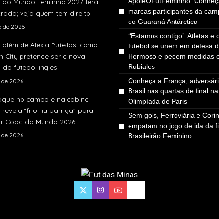
ApoieOFutFeminino: Conheç
 do Mundo Feminina 2027 terá
marcas participantes da ca
rada; veja quem tem direito
do Guaraná Antárctica
ho de 2026
‘‘Estamos contigo’: Atletas e 
 além de Alexia Putellas: como
futebol se unem em defesa d
 City pretende ser a nova
Hermoso e pedem medidas c
Rubiales
 do futebol inglês
Conheça a França, adversári
o de 2026
Brasil nas quartas de final na
aque no campo e na cabine:
Olimpíada de Paris
e revela “frio na barriga” para
Sem gols, Ferroviária e Corin
r Copa do Mundo 2026
empatam no jogo de ida da fi
o de 2026
Brasileirão Feminino