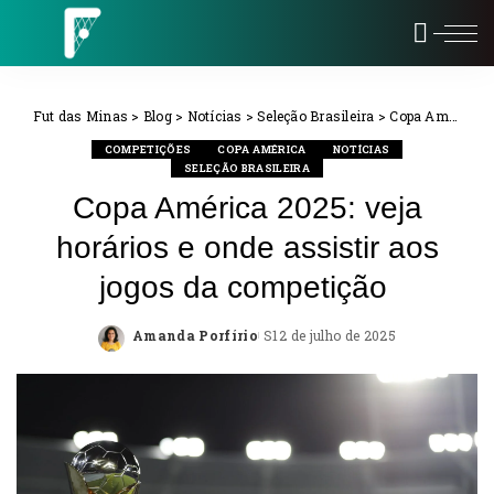
Fut das Minas
>
Blog
>
Notícias
>
Seleção Brasileira
>
Copa América
COMPETIÇÕES
COPA AMÉRICA
NOTÍCIAS
SELEÇÃO BRASILEIRA
Copa América 2025: veja
horários e onde assistir aos
jogos da competição
Amanda Porfírio
12 de julho de 2025
Posted
by