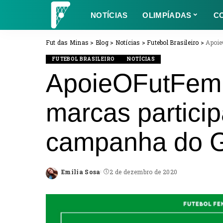
NOTÍCIAS
OLIMPÍADAS
C
Fut das Minas
>
Blog
>
Notícias
>
Futebol Brasileiro
>
ApoieO
FUTEBOL BRASILEIRO
NOTÍCIAS
ApoieOFutFemi
marcas partici
campanha do G
Emilia Sosa
2 de dezembro de 2020
Posted
by