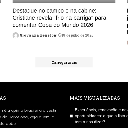
Destaque no campo e na cabine:
Cristiane revela “frio na barriga” para
comentar Copa do Mundo 2026
Giovanna Beneton
18 de julho de 2026
Posted
by
Carregar mais
AS
MAIS VISUALIZADAS
Experiência, renovação e no
in é a quinta brasileira a vestir
oportunidades: o que a lista 
a do Barcelona; veja quem já
tem a nos dizer?
lo clube