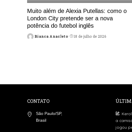
Muito além de Alexia Putellas: como o
London City pretende ser a nova
potência do futebol inglês
Bianca Anacleto
18 de julho de 2026
Posted
by
CONTATO
ÚLTIM
Kerol
São Paulo/SP,
a camis
Brasil
jogou pe