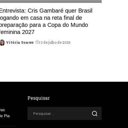
Entrevista: Cris Gambaré quer Brasil
jogando em casa na reta final de
preparação para a Copa do Mundo
feminina 2027
Vitória Soares
13 de julho de 2026
Posted
by
Pesquisar
vas
de Pia