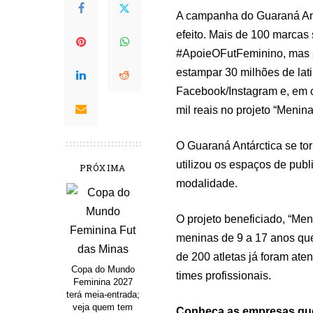
A campanha do Guaraná Antá
efeito. Mais de 100 marcas 
#ApoieOFutFeminino, mas s
estampar 30 milhões de lat
Facebook/Instagram e, em c
mil reais no projeto “Meni
O Guaraná Antárctica se to
utilizou os espaços de publ
PRÓXIMA
modalidade.
O projeto beneficiado, “Me
meninas de 9 a 17 anos que
de 200 atletas já foram ate
Copa do Mundo
times profissionais.
Feminina 2027
terá meia-entrada;
veja quem tem
Conheça as empresas que