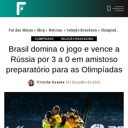
Fut das Minas
>
Blog
>
Notícias
>
Seleção Brasileira
>
Olimpíadas
>
Br
OLIMPÍADAS
SELEÇÃO BRASILEIRA
Brasil domina o jogo e vence a
Rússia por 3 a 0 em amistoso
preparatório para as Olimpíadas
Vitória Soares
11 de junho de 2021
Posted
by