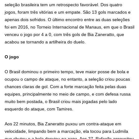
seleção brasileira tem um retrospecto favorável. Dos quatro
jogos, foram três vitórias e um empate. São 13 gols marcados e
apenas dois sofridos. O último encontro entre as duas seleções
foi em 2016, no Torneio Internacional de Manaus, em que o Brasil
venceu o jogo por 4 a 0, com três gols de Bia Zaneratto, que
acabou se tornando a artilheira do duelo.
O jogo
O Brasil dominou o primeiro tempo, teve maior posse de bola e
ocupou o campo de ataque, no entanto, a seleção criou poucas
chances claras de gol. Com a forte marcação feita pelas duas
equipes, principalmente no meio de campo, e com defesa russa
muito bem postada, o Brasil criou mais jogadas pelo lado
esquerdo do ataque, com Tamires.
Aos 22 minutos, Bia Zaneratto puxou um contra-ataque em
velocidade, limpando bem a marcação, ela tocou para Ludmila
que chutou e a bola desviou na zaga. Aos 27, Rafaelle aproveitou