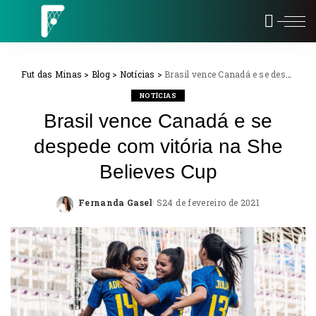
Fut das Minas
>
Blog
>
Notícias
>
Brasil vence Canadá e se despede com vitória na She Believes Cup
NOTÍCIAS
Brasil vence Canadá e se
despede com vitória na She
Believes Cup
Fernanda Gasel
24 de fevereiro de 2021
Posted
by