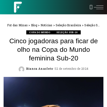
Fut das Minas
>
Blog
>
Notícias
>
Seleção Brasileira
>
Seleção Sub-20
COPA DO MUNDO
SELEÇÃO SUB-20
Cinco jogadoras para ficar de
olho na Copa do Mundo
feminina Sub-20
Bianca Anacleto
2 de setembro de 2024
Posted
by