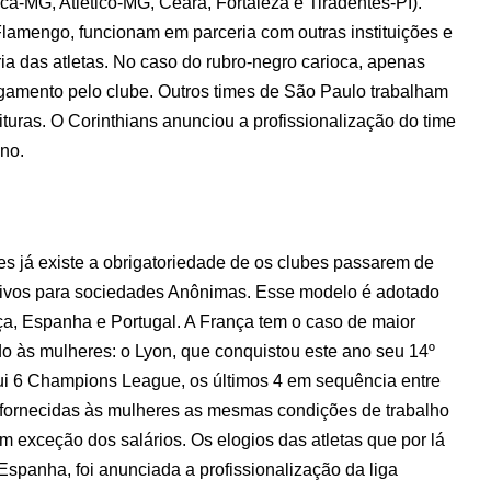
ca-MG, Atlético-MG, Ceará, Fortaleza e Tiradentes-PI).
amengo, funcionam em parceria com outras instituições e
ia das atletas. No caso do rubro-negro carioca, apenas
gamento pelo clube. Outros times de São Paulo trabalham
ituras. O Corinthians anunciou a profissionalização do time
ano.
s já existe a obrigatoriedade de os clubes passarem de
ativos para sociedades Anônimas. Esse modelo é adotado
, Espanha e Portugal. A França tem o caso de maior
do às mulheres: o Lyon, que conquistou este ano seu 14º
ssui 6 Champions League, os últimos 4 em sequência entre
 fornecidas às mulheres as mesmas condições de trabalho
 exceção dos salários. Os elogios das atletas que por lá
panha, foi anunciada a profissionalização da liga