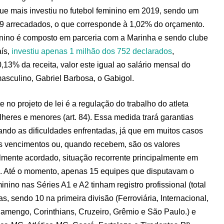
que mais investiu no futebol feminino em 2019, sendo um
79 arrecadados, o que corresponde à 1,02% do orçamento.
inino é composto em parceria com a Marinha e sendo clube
aís,
investiu apenas 1 milhão dos 752 declarados
,
13% da receita, valor este igual ao salário mensal do
masculino, Gabriel Barbosa, o Gabigol.
 no projeto de lei é a regulação do trabalho do atleta
ulheres e menores (art. 84). Essa medida trará garantias
zando as dificuldades enfrentadas, já que em muitos casos
s vencimentos ou, quando recebem, são os valores
cialmente acordado, situação recorrente principalmente em
. Até o momento, apenas 15 equipes que disputavam o
ino nas Séries A1 e A2 tinham registro profissional (total
s, sendo 10 na primeira divisão (Ferroviária, Internacional,
Flamengo, Corinthians, Cruzeiro, Grêmio e São Paulo.) e