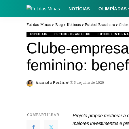
NOTÍCIAS
OLIMPÍADAS
Fut das Minas
>
Blog
>
Notícias
>
Futebol Brasileiro
>
Clube
ESPECIAIS
FUTEBOL BRASILEIRO
FUTEBOL INTERN
Clube-empresa 
feminino: benef
Amanda Porfírio
5 de julho de 2020
Posted
by
COMPARTILHAR
Projeto propõe melhorar a o
maiores investimentos e pre