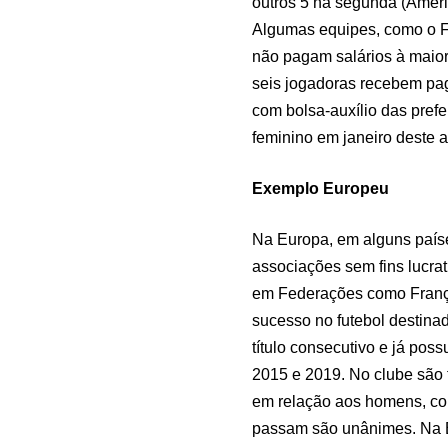
outros 5 na segunda (Améri
Algumas equipes, como o Fl
não pagam salários à maior
seis jogadoras recebem pa
com bolsa-auxílio das prefe
feminino em janeiro deste 
Exemplo Europeu
Na Europa, em alguns paíse
associações sem fins lucr
em Federações como França
sucesso no futebol destina
título consecutivo e já po
2015 e 2019. No clube são
em relação aos homens, com
passam são unânimes. Na Es