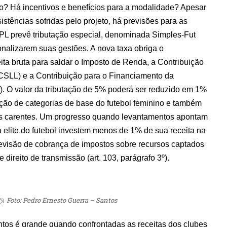
no? Há incentivos e benefícios para a modalidade? Apesar
istências sofridas pelo projeto, há previsões para as
PL prevê tributação especial, denominada Simples-Fut
onalizarem suas gestões. A nova taxa obriga o
ita bruta para saldar o Imposto de Renda, a Contribuição
(CSLL) e a Contribuição para o Financiamento da
). O valor da tributação de 5% poderá ser reduzido em 1%
ação de categorias de base do futebol feminino e também
s carentes. Um progresso quando levantamentos apontam
 elite do futebol investem menos de 1% de sua receita na
visão de cobrança de impostos sobre recursos captados
 direito de transmissão (art. 103, parágrafo 3º).
Foto: Pedro Ernesto Guerra – Santos
ntos é grande quando confrontadas as receitas dos clubes