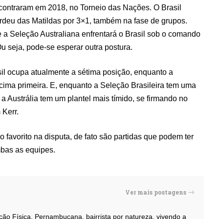
ncontraram em 2018, no Torneio das Nações. O Brasil
erdeu das Matildas por 3×1, também na fase de grupos.
e a Seleção Australiana enfrentará o Brasil sob o comando
u seja, pode-se esperar outra postura.
sil ocupa atualmente a sétima posição, enquanto a
écima primeira. E, enquanto a Seleção Brasileira tem uma
 a Austrália tem um plantel mais tímido, se firmando no
m Kerr.
o favorito na disputa, de fato são partidas que podem ter
mbas as equipes.
Ver mais postagens
ação Física. Pernambucana, bairrista por natureza, vivendo a