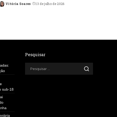
Vitória Soares
13 de julho de 2026
Posted
by
Pesquisar
íadas:
ção
e
o sub-18
ai
do
anha
viária