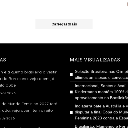
by
Carregar mais
AS
MAIS VISUALIZADAS
Seleção Brasileira nas Olimp
in é a quinta brasileira a vestir
últimos amistosos e convoca
a do Barcelona; veja quem já
lo clube
Internacional, Santos e Avaí
Kindermann mantêm 100% d
to de 2026
aproveitamento no Brasileirã
 do Mundo Feminina 2027 terá
Inglaterra bate a Austrália e v
rada; veja quem tem direito
disputar a final Copa do Mun
Feminina 2023 contra a Esp
ho de 2026
Brasileirão: Flamengo e Ferro