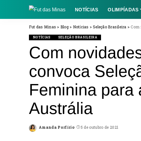
NOTÍCIAS
OLIMPÍADAS
Fut das Minas
>
Blog
>
Notícias
>
Seleção Brasileira
>
Com nov
NOTÍCIAS
SELEÇÃO BRASILEIRA
Com novidades
convoca Seleçã
Feminina para 
Austrália
Amanda Porfírio
5 de outubro de 2021
Posted
by