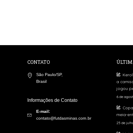
by
CONTATO
ÚLTIM
Kerol
São Paulo/SP,
a camis
Brasil
jogou pe
6 de agos
Informações de Contato
Copa
E-mail:
meia-ent
contato@futdasminas.com.br
25 de jul