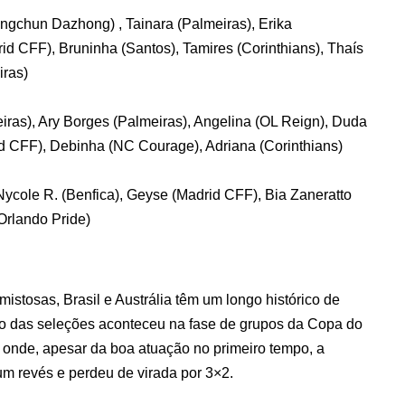
ngchun Dazhong) , Tainara (Palmeiras), Erika
rid CFF), Bruninha (Santos), Tamires (Corinthians), Thaís
iras)
eiras), Ary Borges (Palmeiras), Angelina (OL Reign), Duda
id CFF), Debinha (NC Courage), Adriana (Corinthians)
Nycole R. (Benfica), Geyse (Madrid CFF), Bia Zaneratto
Orlando Pride)
istosas, Brasil e Austrália têm um longo histórico de
tro das seleções aconteceu na fase de grupos da Copa do
onde, apesar da boa atuação no primeiro tempo, a
m revés e perdeu de virada por 3×2.