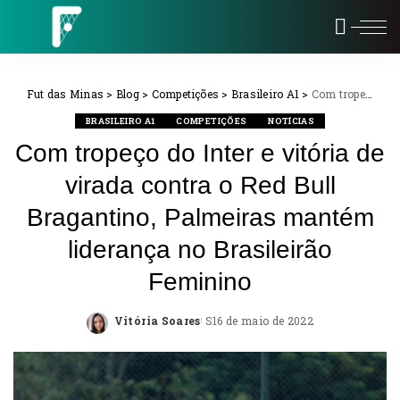
Fut das Minas
>
Blog
>
Competições
>
Brasileiro A1
>
Com tropeço do Inter e vitória de virada contra o Red Bull Bragantino, Palmeiras mantém liderança no Brasileirão Feminino
BRASILEIRO A1
COMPETIÇÕES
NOTÍCIAS
Com tropeço do Inter e vitória de
virada contra o Red Bull
Bragantino, Palmeiras mantém
liderança no Brasileirão
Feminino
Vitória Soares
16 de maio de 2022
Posted
by