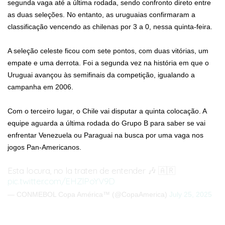
segunda vaga até a última rodada, sendo confronto direto entre
as duas seleções. No entanto, as uruguaias confirmaram a
classificação vencendo as chilenas por 3 a 0, nessa quinta-feira.
A seleção celeste ficou com sete pontos, com duas vitórias, um
empate e uma derrota. Foi a segunda vez na história em que o
Uruguai avançou às semifinais da competição, igualando a
campanha em 2006.
Com o terceiro lugar, o Chile vai disputar a quinta colocação. A
equipe aguarda a última rodada do Grupo B para saber se vai
enfrentar Venezuela ou Paraguai na busca por uma vaga nos
jogos Pan-Americanos.
Esta locura, no la traten de entender 🎶 🇦🇷
pic.twitter.com/EHZlPoYV9D
— CONMEBOL Copa América™️ (@CopaAmerica)
July 25, 2025