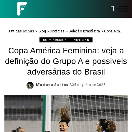
Fut das Minas
>
Blog
>
Notícias
>
Seleção Brasileira
>
Copa América
COPA AMÉRICA
NOTÍCIAS
Copa América Feminina: veja a
definição do Grupo A e possíveis
adversárias do Brasil
Mariana Santos
25 de julho de 2025
Posted
by