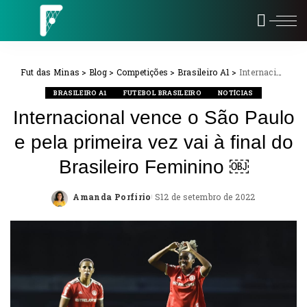
Fut das Minas
>
Blog
>
Competições
>
Brasileiro A1
>
Internacional vence o São Paulo e pela primeira vez vai à final do Brasileiro Feminino ￼
BRASILEIRO A1
FUTEBOL BRASILEIRO
NOTÍCIAS
Internacional vence o São Paulo
e pela primeira vez vai à final do
Brasileiro Feminino ￼
Amanda Porfírio
12 de setembro de 2022
Posted
by