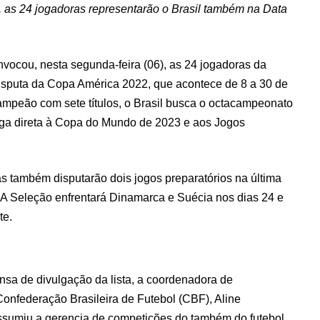
l, as 24 jogadoras representarão o Brasil também na Data
vocou, nesta segunda-feira (06), as 24 jogadoras da
disputa da Copa América 2022, que acontece de 8 a 30 de
ampeão com sete títulos, o Brasil busca o octacampeonato
aga direta à Copa do Mundo de 2023 e aos Jogos
 também disputarão dois jogos preparatórios na última
. A Seleção enfrentará Dinamarca e Suécia nos dias 24 e
te.
nsa de divulgação da lista, a coordenadora de
onfederação Brasileira de Futebol (CBF), Aline
ssumiu a gerencia de competições do também do futebol