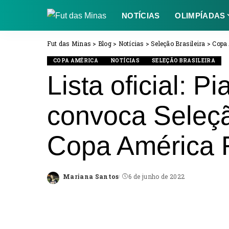
NOTÍCIAS
OLIMPÍADAS
Fut das Minas
>
Blog
>
Notícias
>
Seleção Brasileira
>
Copa
COPA AMÉRICA
NOTÍCIAS
SELEÇÃO BRASILEIRA
Lista oficial: 
convoca Seleçã
Copa América 
Mariana Santos
6 de junho de 2022
Posted
by