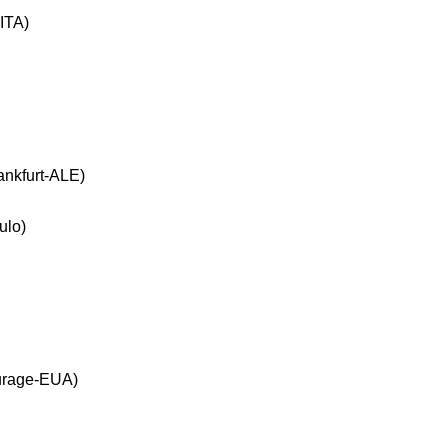
-ITA)
rankfurt-ALE)
ulo)
ourage-EUA)