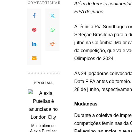
COMPARTILHAR
Além do torneio continenta
FIFA de junho
A técnica Pia Sundhage con
Seleção Brasileira para a 
julho na Colômbia. Maior c
da competição, que vale v
Olímpicos de 2024.
As 24 jogadoras convocadas
Data FIFA antes do torneio
PRÓXIMA
28 de junho, respectivamen
Mudanças
Durante a coletiva de impre
competições femininas da C
Muito além de
Pellegrino, anunciou que a
Alexia Putellas: