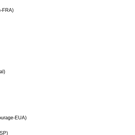
n-FRA)
al)
Courage-EUA)
ESP)