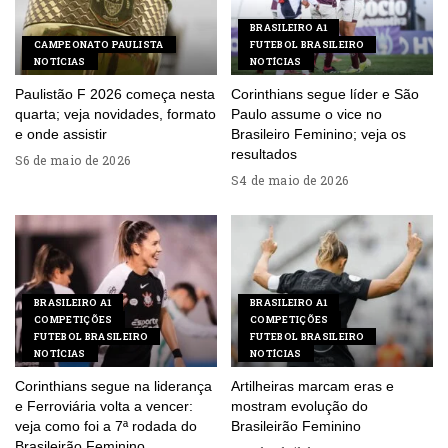
BRASILEIRO A1
CAMPEONATO PAULISTA
FUTEBOL BRASILEIRO
NOTÍCIAS
NOTÍCIAS
Paulistão F 2026 começa nesta
Corinthians segue líder e São
quarta; veja novidades, formato
Paulo assume o vice no
e onde assistir
Brasileiro Feminino; veja os
resultados
6 de maio de 2026
4 de maio de 2026
BRASILEIRO A1
BRASILEIRO A1
COMPETIÇÕES
COMPETIÇÕES
FUTEBOL BRASILEIRO
FUTEBOL BRASILEIRO
NOTÍCIAS
NOTÍCIAS
Corinthians segue na liderança
Artilheiras marcam eras e
e Ferroviária volta a vencer:
mostram evolução do
veja como foi a 7ª rodada do
Brasileirão Feminino
Brasileirão Feminino