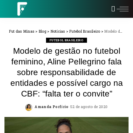
Fut das Minas
>
Blog
>
Notícias
>
Futebol Brasileiro
>
Modelo de gestão no futebol feminino, Aline Pellegrino fala sobre responsabilidade de entidades e possível cargo na CBF: “falta ter o convite”
FUTEBOL BRASILEIRO
Modelo de gestão no futebol
feminino, Aline Pellegrino fala
sobre responsabilidade de
entidades e possível cargo na
CBF: “falta ter o convite”
Amanda Porfírio
2 de agosto de 2020
Posted
by