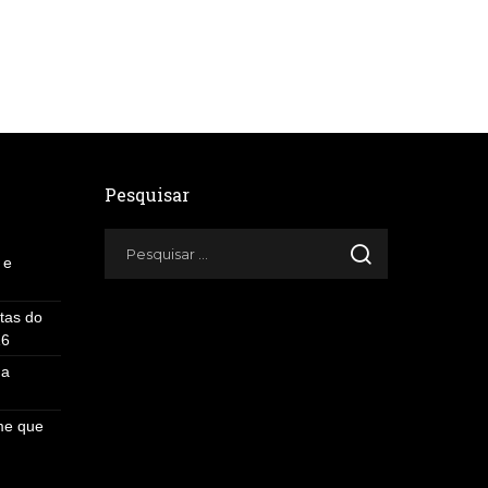
by
Pesquisar
 e
stas do
16
 a
ome que