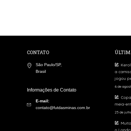
by
CONTATO
ÚLTIM
Kerol
São Paulo/SP,
a camis
Brasil
jogou pe
6 de agos
Informações de Contato
Copa
E-mail:
meia-ent
contato@futdasminas.com.br
25 de jul
Muito
o London