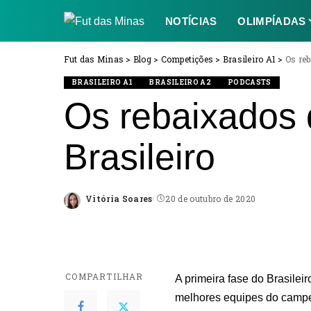
NOTÍCIAS
OLIMPÍADAS
Fut das Minas
>
Blog
>
Competições
>
Brasileiro A1
>
Os re
BRASILEIRO A1
BRASILEIRO A2
PODCASTS
Os rebaixados
Brasileiro
Vitória Soares
20 de outubro de 2020
Posted
by
COMPARTILHAR
A primeira fase do Brasilei
melhores equipes do campeo