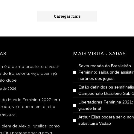
Carregar mais
AS
MAIS VISUALIZADAS
Sexta rodada do Brasileirão
in é a quinta brasileira a vestir
Feminino: saiba onde assistir
a do Barcelona; veja quem já
horários dos jogos
lo clube
Estão definidos os semifinali
to de 2026
Campeonato Brasileiro Sub-
 do Mundo Feminina 2027 terá
Libertadores Feminina 2021:
rada; veja quem tem direito
grande final
ho de 2026
Arthur Elias poderá ser o n
substituirá Vadão
 além de Alexia Putellas: como
 City pretende ser a nova