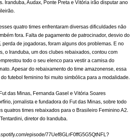
 Iranduba, Audax, Ponte Preta e Vitória irão disputar ano
leirão.
esses quatro times enfrentaram diversas dificuldades não
mbém fora. Falta de pagamento de patrocinador, desvio do
, perda de jogadoras, foram alguns dos problemas. E no
s, o Iranduba, um dos clubes rebaixados, contou com
emprestou todo o seu elenco para vestir a camisa do
nato. Apesar do rebaixamento do time amazonense, essa
l do futebol feminino foi muito simbólica para a modalidade.
Fut das Minas, Fernanda Gasel e Vitória Soares
rio, jornalista e fundadora do Fut das Minas, sobre todo
s quatros times rebaixados para o Brasileiro Feminino A2.
entardini, diretor do Iranduba.
pen.spotify.com/episode/77Uef8GLrF0ffG5G5QtNFL?