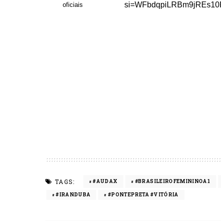
si=WFbdqpiLRBm9jREs1
oficiais
TAGS:
#AUDAX
#BRASILEIROFEMININOA1
#IRANDUBA
#PONTEPRETA #VITÓRIA