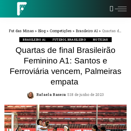
Fut das Minas
>
Blog
>
Competições
>
Brasileiro A1
>
Quartas de final Brasileirão Feminino A1: Santos e Ferroviária vencem, Palmeiras empata
BRASILEIRO A1
FUTEBOL BRASILEIRO
NOTÍCIAS
Quartas de final Brasileirão
Feminino A1: Santos e
Ferroviária vencem, Palmeiras
empata
Rafaela Rasera
18 de junho de 2023
Posted
by