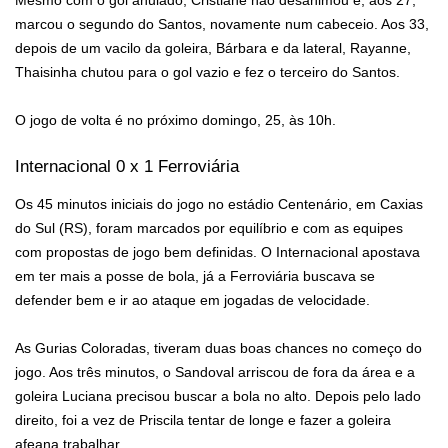
Mesmo com o gol anulado, Cristiane não desanimou e, aos 27,
marcou o segundo do Santos, novamente num cabeceio. Aos 33,
depois de um vacilo da goleira, Bárbara e da lateral, Rayanne,
Thaisinha chutou para o gol vazio e fez o terceiro do Santos.
O jogo de volta é no próximo domingo, 25, às 10h.
Internacional 0 x 1 Ferroviária
Os 45 minutos iniciais do jogo no estádio Centenário, em Caxias
do Sul (RS), foram marcados por equilíbrio e com as equipes
com propostas de jogo bem definidas. O Internacional apostava
em ter mais a posse de bola, já a Ferroviária buscava se
defender bem e ir ao ataque em jogadas de velocidade.
As Gurias Coloradas, tiveram duas boas chances no começo do
jogo. Aos três minutos, o Sandoval arriscou de fora da área e a
goleira Luciana precisou buscar a bola no alto. Depois pelo lado
direito, foi a vez de Priscila tentar de longe e fazer a goleira
afeana trabalhar.