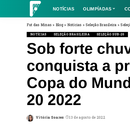
NOTÍCIAS
OLIMPÍADAS
C
Fut das Minas
>
Blog
>
Notícias
>
Seleção Brasileira
>
Seleç
NOTÍCIAS
SELEÇÃO BRASILEIRA
SELEÇÃO SUB-20
Sob forte chuv
conquista a pr
Copa do Mund
20 2022
Vitória Soares
13 de agosto de 2022
Posted
by