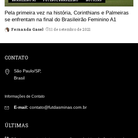
BRASILEIRO A1
FUTEBOL BRASILEIRO
NOTÍCIAS
Pela primeira vez na história, Corinthians e Palmeiras
se enfrentam na final do Brasileirão Feminino A1
Fernanda Gasel
11 de setembro de 2021
Posted
by
CONTATO
São Paulo/SP,
Brasil
Informações de Contato
E-mail:
contato@futdasminas.com.br
ÚLTIMAS