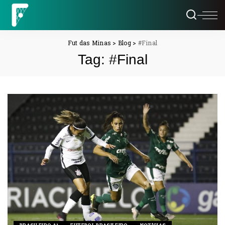
Fut das Minas
>
Blog
>
#Final
Tag:
#Final