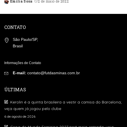
Emilia Sosa
2 de maio de 2022
Posted
by
CONTATO
São Paulo/SP,
Brasil
Informações de Contato
E-mail:
contato@futdasminas.com.br
ÚLTIMAS
Kerolin é a quinta brasileira a vestir a camisa do Barcelona;
veja quem já jogou pelo clube
6 de agosto de 2026
Copa do Mundo Feminina 2027 terá meia-entrada; veja