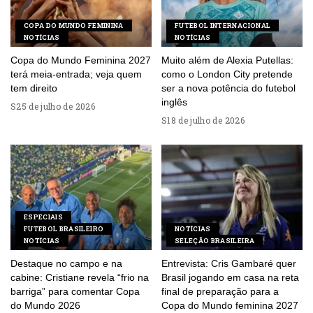
COPA DO MUNDO FEMININA
FUTEBOL INTERNACIONAL
NOTÍCIAS
NOTÍCIAS
Copa do Mundo Feminina 2027
Muito além de Alexia Putellas:
terá meia-entrada; veja quem
como o London City pretende
tem direito
ser a nova potência do futebol
inglês
25 de julho de 2026
18 de julho de 2026
ESPECIAIS
FUTEBOL BRASILEIRO
NOTÍCIAS
NOTÍCIAS
SELEÇÃO BRASILEIRA
Destaque no campo e na
Entrevista: Cris Gambaré quer
cabine: Cristiane revela “frio na
Brasil jogando em casa na reta
barriga” para comentar Copa
final de preparação para a
do Mundo 2026
Copa do Mundo feminina 2027