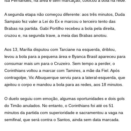
Isa Fernandes, na área e sem marcação, colocou a bola na rede.
A segunda etapa não começou diferente: aos três minutos, Duda
Sampaio fez valer a Lei do Ex e marcou o terceiro tento das
Brabas na partida. Gabi Portilho recebeu a bola pela direita,
cruzou e, na segunda trave, a meia das Brabas anotou.
Aos 13, Marília disputou com Tarciane na esquerda, driblou,
levou a bola para a pequena área e Byanca Brasil apareceu para
consumar mais um para o Cruzeiro. Sem tempo a perder, o
Corinthians voltou a marcar com Tamires, a mãe da Fiel. Após
contragolpe, Vic Albuquerque serviu para a lateral-esquerda, que
ajeitou o corpo e mandou a bola para as redes, aos 18 minutos.
O duelo seguiu com emoção, algumas oportunidades e dois gols
do Timão anulados. No entanto, o Corinthians foi até os 51
minutos da partida com superioridade e sacramentou a vaga na
semifinal, que será contra o Santos, ainda sem data marcada.