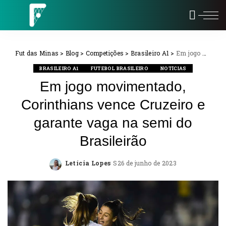
Fut das Minas
>
Blog
>
Competições
>
Brasileiro A1
>
Em jogo movimentado, Corinthians vence Cruzeiro e garante vaga na semi do Brasileirão
BRASILEIRO A1
FUTEBOL BRASILEIRO
NOTÍCIAS
Em jogo movimentado,
Corinthians vence Cruzeiro e
garante vaga na semi do
Brasileirão
Letícia Lopes
26 de junho de 2023
Posted
by