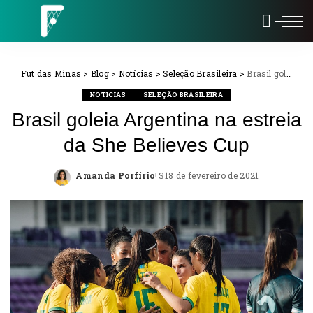
Fut das Minas
>
Blog
>
Notícias
>
Seleção Brasileira
>
Brasil goleia Argentina na estreia da She Believes Cup
NOTÍCIAS
SELEÇÃO BRASILEIRA
Brasil goleia Argentina na estreia
da She Believes Cup
Amanda Porfírio
18 de fevereiro de 2021
Posted
by