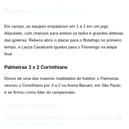
📺 Sportv
pic.twitter.com/0GJ2qEzkso
— Botafogo Futebol Feminino (@BotafogoFem)
March 13, 2026
Em campo, as equipes empataram em 1 a 1 em um jogo
disputado, com chances para ambos os lados e grandes defesas
das goleiras. Rebeca abriu o placar para o Botafogo no primeiro
tempo, e Layza Cavalcanti igualou para o Flamengo na etapa
final.
Palmeiras 3 x 2 Corinthians
Donos de uma das maiores rivalidades do futebol, o Palmeiras
venceu o Corinthians por 3 a 2 na Arena Barueri, em São Paulo,
e se firmou como líder do campeonato.
✨ ABSOLUTE CINEMA ✨
Difícil saber o que foi melhor: o gol ou a assistência! 😅
pic.twitter.com/hPP3LTqcNk