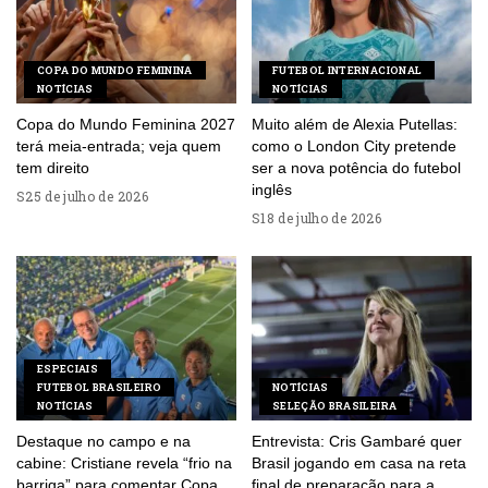
COPA DO MUNDO FEMININA
FUTEBOL INTERNACIONAL
NOTÍCIAS
NOTÍCIAS
Copa do Mundo Feminina 2027
Muito além de Alexia Putellas:
terá meia-entrada; veja quem
como o London City pretende
tem direito
ser a nova potência do futebol
inglês
25 de julho de 2026
18 de julho de 2026
ESPECIAIS
FUTEBOL BRASILEIRO
NOTÍCIAS
NOTÍCIAS
SELEÇÃO BRASILEIRA
Destaque no campo e na
Entrevista: Cris Gambaré quer
cabine: Cristiane revela “frio na
Brasil jogando em casa na reta
barriga” para comentar Copa
final de preparação para a