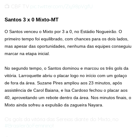
📺 CBF TV
pic.twitter.com/Ziy98pVgfU
— E.C. Juventude (@ECJuventude)
March 14, 2026
Santos 3 x 0 Mixto-MT
O Santos venceu o Mixto por 3 a 0, no Estádio Nogueirão. O
primeiro tempo foi equilibrado, com chances para os dois lados,
mas apesar das oportunidades, nenhuma das equipes conseguiu
marcar na etapa inicial.
No segundo tempo, o Santos dominou e marcou os três gols da
vitória. Larroquette abriu o placar logo no início com um golaço
de fora da área. Suzane Pires ampliou aos 23 minutos, após
assistência de Carol Baiana, e Isa Cardoso fechou o placar aos
40, aproveitando um rebote dentro da área. Nos minutos finais, o
Mixto ainda sofreu a expulsão da zagueira Nayara.
Os gols da vitória das Sereias diante do Mixto, no
#BrasileirãoFeminino
!