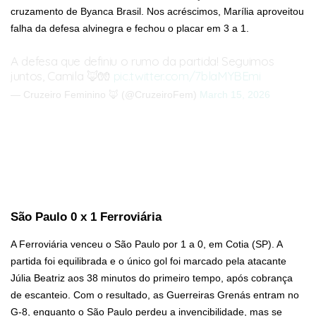
cruzamento de Byanca Brasil. Nos acréscimos, Marília aproveitou
falha da defesa alvinegra e fechou o placar em 3 a 1.
A defesa que definiu o rumo da partida! Seguimos
juntos, Camila 🦊🧤
pic.twitter.com/7blaMYBEmi
— Cruzeiro Feminino 🦊 (@CruzeiroFem)
March 15, 2026
São Paulo 0 x 1 Ferroviária
A Ferroviária venceu o São Paulo por 1 a 0, em Cotia (SP). A
partida foi equilibrada e o único gol foi marcado pela atacante
Júlia Beatriz aos 38 minutos do primeiro tempo, após cobrança
de escanteio. Com o resultado, as Guerreiras Grenás entram no
G-8, enquanto o São Paulo perdeu a invencibilidade, mas se