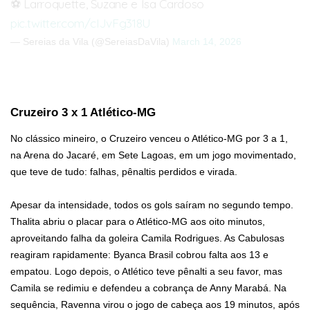
⚽️ Larroquette, Suzane e Isa Cardoso
pic.twitter.com/cIJvFg318U
— Sereias da Vila (@SereiasDaVila)
March 14, 2026
Cruzeiro 3 x 1 Atlético-MG
No clássico mineiro, o Cruzeiro venceu o Atlético-MG por 3 a 1,
na Arena do Jacaré, em Sete Lagoas, em um jogo movimentado,
que teve de tudo: falhas, pênaltis perdidos e virada.
Apesar da intensidade, todos os gols saíram no segundo tempo.
Thalita abriu o placar para o Atlético-MG aos oito minutos,
aproveitando falha da goleira Camila Rodrigues. As Cabulosas
reagiram rapidamente: Byanca Brasil cobrou falta aos 13 e
empatou. Logo depois, o Atlético teve pênalti a seu favor, mas
Camila se redimiu e defendeu a cobrança de Anny Marabá. Na
sequência, Ravenna virou o jogo de cabeça aos 19 minutos, após