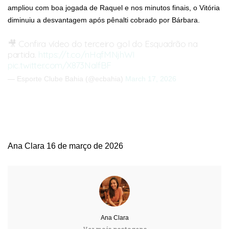
ampliou com boa jogada de Raquel e nos minutos finais, o Vitória
diminuiu a desvantagem após pênalti cobrado por Bárbara.
🎥 Confira vídeo do terceiro gol do Esquadrão na
partida.
https://t.co/nHqfMNjhWI
pic.twitter.com/X873NalfBF
— Esporte Clube Bahia (@ecbahia)
March 17, 2026
Ana Clara
16 de março de 2026
Ana Clara