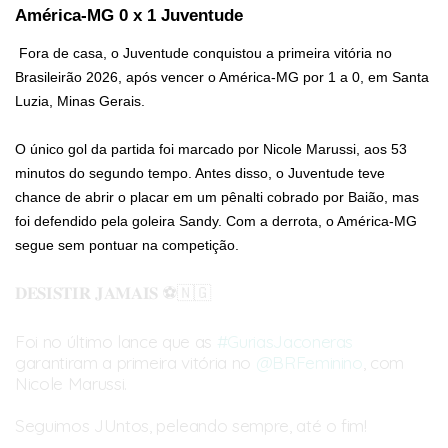
América-MG 0 x 1 Juventude
Fora de casa, o Juventude conquistou a primeira vitória no
Brasileirão 2026, após vencer o América-MG por 1 a 0, em Santa
Luzia, Minas Gerais.
O único gol da partida foi marcado por Nicole Marussi, aos 53
minutos do segundo tempo. Antes disso, o Juventude teve
chance de abrir o placar em um pênalti cobrado por Baião, mas
foi defendido pela goleira Sandy. Com a derrota, o América-MG
segue sem pontuar na competição.
𝐃𝐄𝐒𝐈𝐒𝐓𝐈𝐑 𝐉𝐀𝐌𝐀𝐈𝐒 ⚽🇳🇬
Foi no último lance que as
#GuriasJaconeras
garantiram a primeira vitória no
@BRFeminino
, com
Nicole Marussi.
Seguimos JUntos, peleando sempre, até o fim!