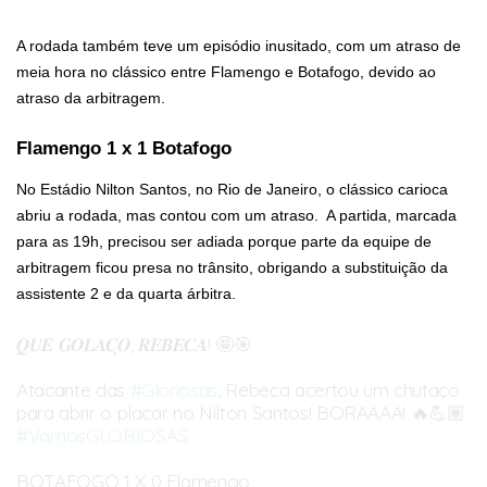
A rodada também teve um episódio inusitado, com um atraso de
meia hora no clássico entre Flamengo e Botafogo, devido ao
atraso da arbitragem.
Flamengo 1 x 1 Botafogo
No Estádio Nilton Santos, no Rio de Janeiro, o clássico carioca
abriu a rodada, mas contou com um atraso. A partida, marcada
para as 19h, precisou ser adiada porque parte da equipe de
arbitragem ficou presa no trânsito, obrigando a substituição da
assistente 2 e da quarta árbitra.
𝑸𝑼𝑬 𝑮𝑶𝑳𝑨𝑪̧𝑶, 𝑹𝑬𝑩𝑬𝑪𝑨! 🤩🎯
Atacante das
#Gloriosas
, Rebeca acertou um chutaço
para abrir o placar no Nilton Santos! BORAAAA! 🔥💪🏽
#VamosGLORIOSAS
BOTAFOGO 1 X 0 Flamengo