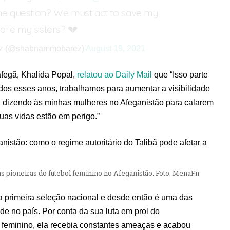
the question? We must act to save my
are my sisters? 💔
z (@shabnammobarez)
August 19, 2021
afegã, Khalida Popal,
relatou ao Daily Mail
que “Isso parte
os esses anos, trabalhamos para aumentar a visibilidade
u dizendo às minhas mulheres no Afeganistão para calarem
uas vidas estão em perigo.”
s pioneiras do futebol feminino no Afeganistão. Foto: MenaFn
a primeira seleção nacional e desde então é uma das
e no país. Por conta da sua luta em prol do
 feminino, ela recebia constantes ameaças e acabou