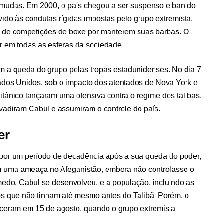
rmudas. Em 2000, o país chegou a ser suspenso e banido
ido às condutas rígidas impostas pelo grupo extremista.
s de competições de boxe por manterem suas barbas. O
er em todas as esferas da sociedade.
 a queda do grupo pelas tropas estadunidenses. No dia 7
ados Unidos, sob o impacto dos atentados de Nova York e
itânico lançaram uma ofensiva contra o regime dos talibãs.
vadiram Cabul e assumiram o controle do país.
er
 por um período de decadência após a sua queda do poder,
m uma ameaça no Afeganistão, embora não controlasse o
medo, Cabul se desenvolveu, e a população, incluindo as
tos que não tinham até mesmo antes do Talibã. Porém, o
eceram em 15 de agosto, quando o grupo extremista