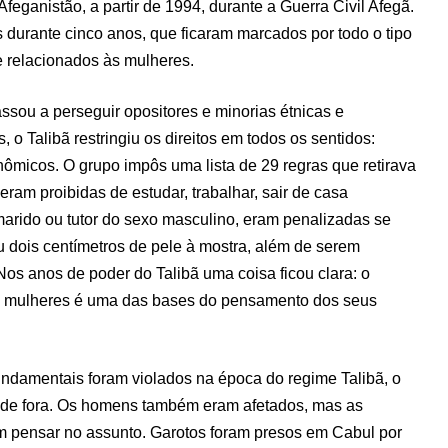
Afeganistão, a partir de 1994, durante a Guerra Civil Afegã.
 durante cinco anos, que ficaram marcados por todo o tipo
te relacionados às mulheres.
ssou a perseguir opositores e minorias étnicas e
, o Talibã restringiu os direitos em todos os sentidos:
onômicos. O grupo impôs uma lista de 29 regras que retirava
s eram proibidas de estudar, trabalhar, sair de casa
ido ou tutor do sexo masculino, eram penalizadas se
dois centímetros de pele à mostra, além de serem
os anos de poder do Talibã uma coisa ficou clara: o
às mulheres é uma das bases do pensamento dos seus
fundamentais foram violados na época do regime Talibã, o
a de fora. Os homens também eram afetados, mas as
 pensar no assunto. Garotos foram presos em Cabul por