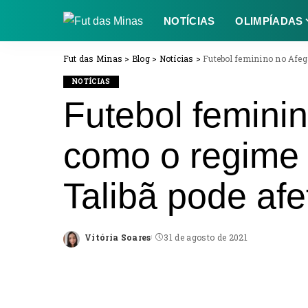
NOTÍCIAS
OLIMPÍADAS
Fut das Minas
>
Blog
>
Notícias
>
Futebol feminino no Afega
NOTÍCIAS
Futebol feminin
como o regime a
Talibã pode af
Vitória Soares
31 de agosto de 2021
Posted
by