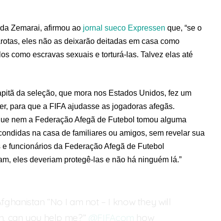
Wida Zemarai, afirmou ao
jornal sueco Expressen
que, “se o
rotas, eles não as deixarão deitadas em casa como
s como escravas sexuais e torturá-las. Talvez elas até
pitã da seleção, que mora nos Estados Unidos, fez um
er, para que a FIFA ajudasse as jogadoras afegãs.
que nem a Federação Afegã de Futebol tomou alguma
scondidas na casa de familiares ou amigos, sem revelar sua
 e funcionários da Federação Afegã de Futebol
, eles deveriam protegê-las e não há ninguém lá.”
ghanistan “No I am not – I know they will
n, can you help me?”
@FIFAcom
how