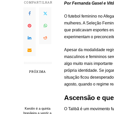
COMPARTILHAR
Por Fernanda Gasel e Vitó
O futebol feminino no Afega
mulheres. A Seleção Femini
que praticavam esportes era
experimentam o preconceito
Apesar da modalidade regis
masculinos e femininos sere
algo muito mais importante 
própria identidade. Se joga
PRÓXIMA
situação ficou desesperador
agosto, quando o regime r
Ascensão e que
O Talibã é um movimento fu
Kerolin é a quinta
brasileira a vestir a