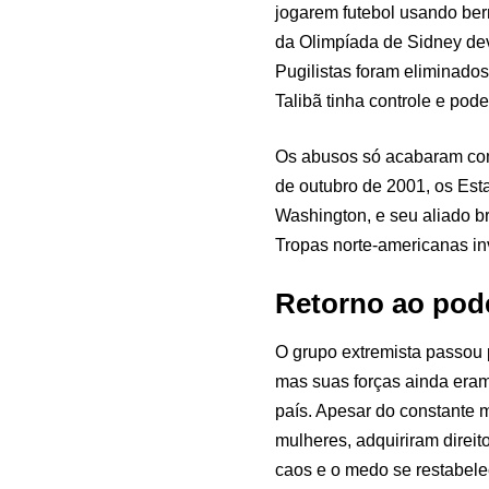
jogarem futebol usando be
da Olimpíada de Sidney dev
Pugilistas foram eliminado
Talibã tinha controle e pod
Os abusos só acabaram com
de outubro de 2001, os Est
Washington, e seu aliado br
Tropas norte-americanas in
Retorno ao pod
O grupo extremista passou
mas suas forças ainda era
país. Apesar do constante 
mulheres, adquiriram direi
caos e o medo se restabel