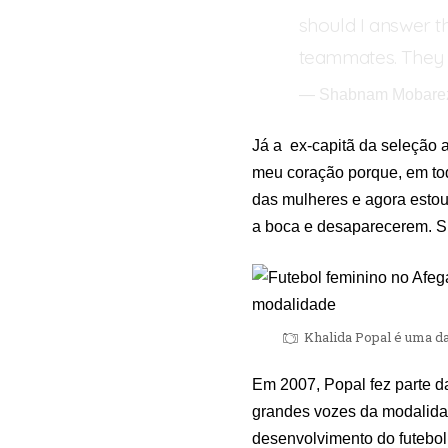
should I answer 
teammates. They 
— Shabnam Mobare
Já a ex-capitã da seleção 
meu coração porque, em tod
das mulheres e agora esto
a boca e desaparecerem. S
Khalida Popal é uma da
Em 2007, Popal fez parte d
grandes vozes da modalidad
desenvolvimento do futebol