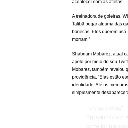
acontecer com as atletas.
A treinadora de goleiras, 
Talibã pegar alguma das ga
bonecas. Eles querem usá-lo
morram.”
Shabnam Mobarez, atual ca
apelo por meio do seu Twitt
Mobarez, também revelou 
providência, “Elas estão e
identidade. Até os membros
simplesmente desapareceram
“ are you okay”
My teammate in Af
come for me soo