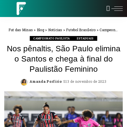
Fut das Minas
>
Blog
>
Notícias
>
Futebol Brasileiro
>
Campeonato Paulista
CAMPEONATO PAULISTA
ESTADUAIS
Nos pênaltis, São Paulo elimina
o Santos e chega à final do
Paulistão Feminino
Amanda Porfírio
13 de novembro de 2023
Posted
by