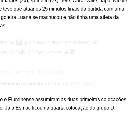
arães (2x), Kethelin (2x), Teté, Carol Valle, Japa, Nicole
 teve que atuar os 25 minutos finais da partida com uma
a goleira Luana se machucou e não tinha uma atleta da
as.
am os 9️⃣ gols marcados na estreia do
leiro Sub-20. Seguimos! 🔥🔛
ic.twitter.com/ztZCxSks1k
 Feminino (@BotafogoFem)
March 17, 2023
go e Fluminense assumiram as duas primeiras colocações
e. Já a Esmac ficou na quarta colocação do grupo D,