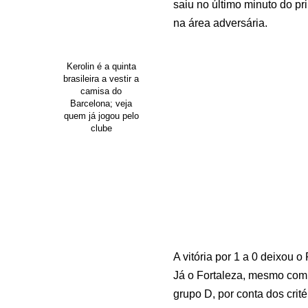
saiu no último minuto do p
na área adversária.
Kerolin é a quinta
brasileira a vestir a
camisa do
Barcelona; veja
quem já jogou pelo
clube
A vitória por 1 a 0 deixou 
Já o Fortaleza, mesmo com a
grupo D, por conta dos crit