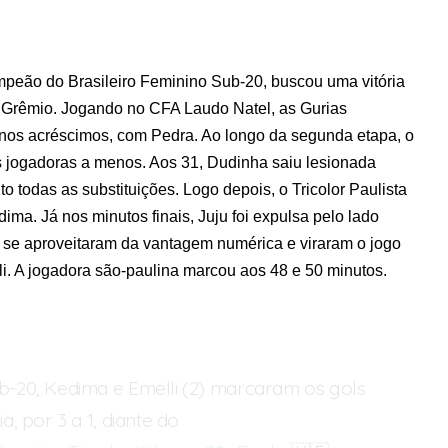
mpeão do Brasileiro Feminino Sub-20, buscou uma vitória
 o Grêmio. Jogando no CFA Laudo Natel, as Gurias
 nos acréscimos, com Pedra. Ao longo da segunda etapa, o
 jogadoras a menos. Aos 31, Dudinha saiu lesionada
to todas as substituições. Logo depois, o Tricolor Paulista
ma. Já nos minutos finais, Juju foi expulsa pelo lado
 se aproveitaram da vantagem numérica e viraram o jogo
i. A jogadora são-paulina marcou aos 48 e 50 minutos.
ub-20, Kedima e Emelli (2) marcaram os gols
ia, por 3 a 1, diante do