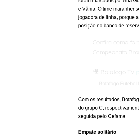
foram marcados por Ana Guim
e Vânia. O time maranhense
jogadora de linha, porque 
posição no banco de reserv
Confira como for
Campeonato Brasi
🎥: Botafogo TV
p
— Botafogo Futebol
Com os resultados, Botafo
do grupo C, respectivament
seguida pelo Cefama.
Empate solitário