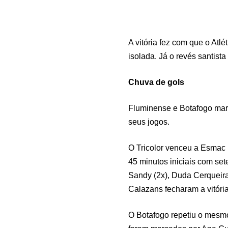
A vitória fez com que o Atl
isolada. Já o revés santist
Chuva de gols
Fluminense e Botafogo mar
seus jogos.
O Tricolor venceu a Esmac p
45 minutos iniciais com set
Sandy (2x), Duda Cerqueira 
Calazans fecharam a vitória
O Botafogo repetiu o mesmo