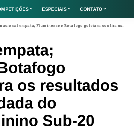
OMPETIÇÕES
ESPECIAIS
CONTATO
onal empata; Fluminense e Botafogo goleiam: confira os resultados da primeira rodada do Brasileiro Feminino Sub-20
 empata;
Botafogo
ra os resultados
odada do
minino Sub-20