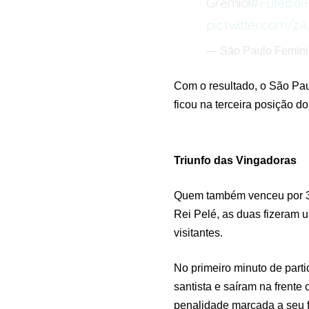
Grêmio!
#FutebolF
pic.twitter.com/z
— São Paulo Femi
Com o resultado, o São Pau
ficou na terceira posição do
Triunfo das Vingadoras
Quem também venceu por 3 a
Rei Pelé, as duas fizeram u
visitantes.
No primeiro minuto de part
santista e saíram na frente
penalidade marcada a seu fa