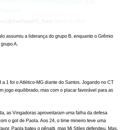
emininoTricolor
#VamosSãoPaulo
🇾🇪
AR4eien4P
nino (@SaoPauloFC_Fem)
March 15, 2023
lo assumiu a liderança do grupo B, enquanto o Grêmio
 grupo A.
 1 foi o Atlético-MG diante do Santos. Jogando no CT
m jogo equilibrado, mas com o placar favorável para as
ida, as Vingadoras aproveitaram uma falha da defesa
 com o gol de Paola. Aos 24, o time mineiro teve uma
vor. Paola bateu o pênalti, mas Mi Stiles defendeu. Mas,