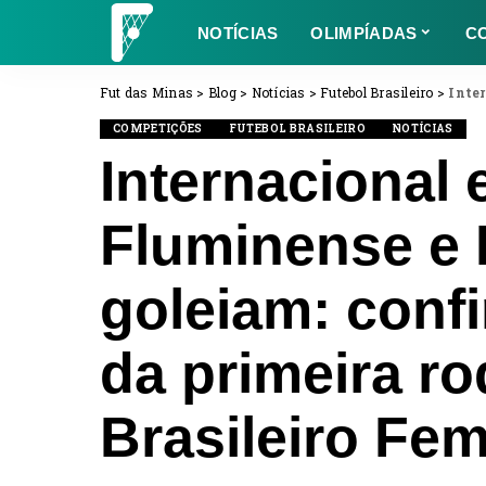
NOTÍCIAS
OLIMPÍADAS
C
Fut das Minas
>
Blog
>
Notícias
>
Futebol Brasileiro
>
Internaci
COMPETIÇÕES
FUTEBOL BRASILEIRO
NOTÍCIAS
Internacional
Fluminense e 
goleiam: confi
da primeira r
Brasileiro Fe