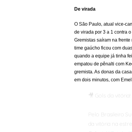
De virada
O São Paulo, atual vice-ca
de virada por 3 a 1 contra
Gremistas saíram na frente
time gaúcho ficou com duas
quando a equipe já tinha fei
empatou de pênalti com Kedi
gremista. As donas da casa
em dois minutos, com Emell
🎥 Gols da vitória!
Pelo Brasileiro S
da vitória na estre