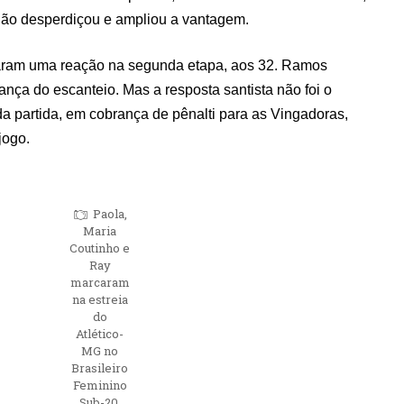
 não desperdiçou e ampliou a vantagem.
aram uma reação na segunda etapa, aos 32. Ramos
ança do escanteio. Mas a resposta santista não foi o
l da partida, em cobrança de pênalti para as Vingadoras,
jogo.
Paola,
Maria
Coutinho e
Ray
marcaram
na estreia
do
Atlético-
MG no
Brasileiro
Feminino
Sub-20.