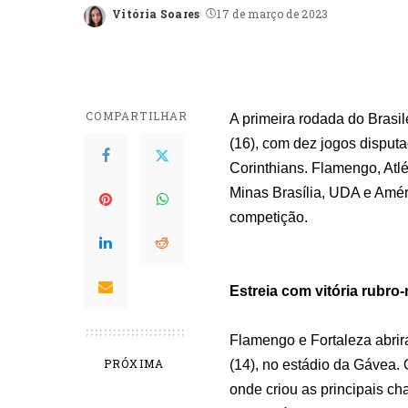
Vitória Soares
17 de março de 2023
Posted
by
COMPARTILHAR
A primeira rodada do Brasil
(16), com dez jogos disput
Corinthians. Flamengo, Atlé
Minas Brasília, UDA e Amé
competição.
Estreia com vitória rubro
Flamengo e Fortaleza abrira
PRÓXIMA
(14), no estádio da Gávea. 
onde criou as principais ch