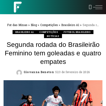
Fut das Minas
>
Blog
>
Competições
>
Brasileiro A1
>
Segunda rodada do Brasileirão Feminino tem goleadas e quatro empates
BRASILEIRO A1
COMPETIÇÕES
FUTEBOL BRASILEIRO
NOTÍCIAS
Segunda rodada do Brasileirão
Feminino tem goleadas e quatro
empates
Giovanna Beneton
23 de fevereiro de 2026
Posted
by