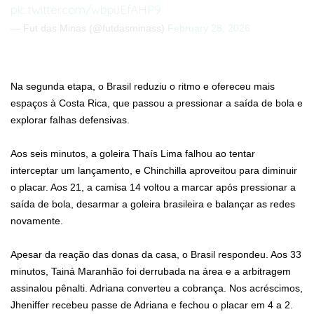
pic.twitter.com/wbpuEfAHP9
— Fut das Minas (@futdasminass)
February 28, 2026
Na segunda etapa, o Brasil reduziu o ritmo e ofereceu mais
espaços à Costa Rica, que passou a pressionar a saída de bola e
explorar falhas defensivas.
Aos seis minutos, a goleira Thaís Lima falhou ao tentar
interceptar um lançamento, e Chinchilla aproveitou para diminuir
o placar. Aos 21, a camisa 14 voltou a marcar após pressionar a
saída de bola, desarmar a goleira brasileira e balançar as redes
novamente.
Apesar da reação das donas da casa, o Brasil respondeu. Aos 33
minutos, Tainá Maranhão foi derrubada na área e a arbitragem
assinalou pênalti. Adriana converteu a cobrança. Nos acréscimos,
Jheniffer recebeu passe de Adriana e fechou o placar em 4 a 2.