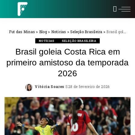
Fut das Minas
>
Blog
>
Notícias
>
Seleção Brasileira
>
Brasil goleia Costa Rica em primeiro amistoso da temporada 2026
NOTÍCIAS
SELEÇÃO BRASILEIRA
Brasil goleia Costa Rica em
primeiro amistoso da temporada
2026
Vitória Soares
28 de fevereiro de 2026
Posted
by