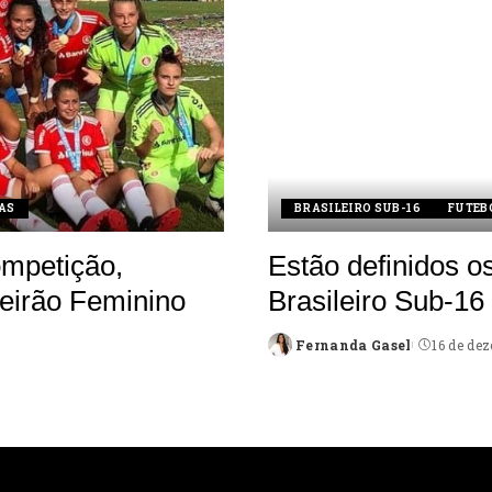
AS
BRASILEIRO SUB-16
FUTEB
mpetição,
Estão definidos o
leirão Feminino
Brasileiro Sub-16
Fernanda Gasel
16 de de
Posted
by