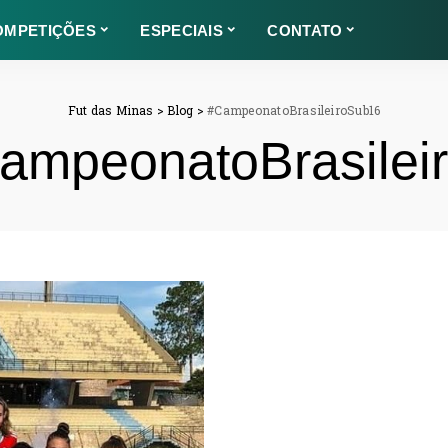
OMPETIÇÕES
ESPECIAIS
CONTATO
Fut das Minas
>
Blog
>
#CampeonatoBrasileiroSub16
ampeonatoBrasilei