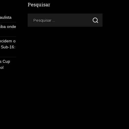
Pesquisar
ulista
aiba onde
decidem o
o Sub-16:
es Cup
ol