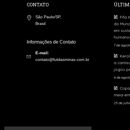
CONTATO
ÚLTIM
Fifa 
São Paulo/SP,
do Mund
Brasil
em suste
humano
Informações de Contato
7 de agos
E-mail:
Kerol
contato@futdasminas.com.br
a camis
jogou pe
6 de agos
Copa
meia-ent
25 de jul