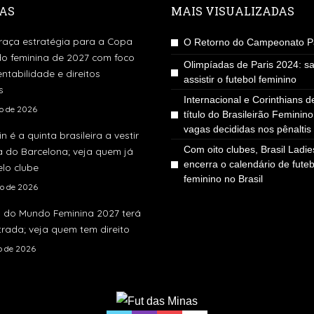
AS
MAIS VISUALIZADAS
traça estratégia para a Copa
O Retorno do Campeonato Pa
o feminina de 2027 com foco
Olimpíadas de Paris 2024: s
ntabilidade e direitos
assistir o futebol feminino
s
Internacional e Corinthians 
to de 2026
título do Brasileirão Feminin
vagas decididas nos pênaltis
in é a quinta brasileira a vestir
Com oito clubes, Brasil Ladi
a do Barcelona; veja quem já
encerra o calendário de futeb
lo clube
feminino no Brasil
to de 2026
 do Mundo Feminina 2027 terá
rada; veja quem tem direito
ho de 2026