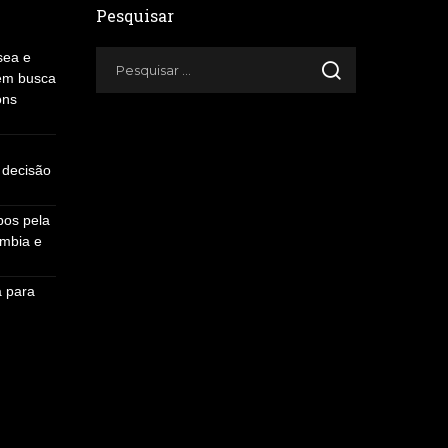
Pesquisar
sea e
 em busca
ons
a decisão
pos pela
ômbia e
 para