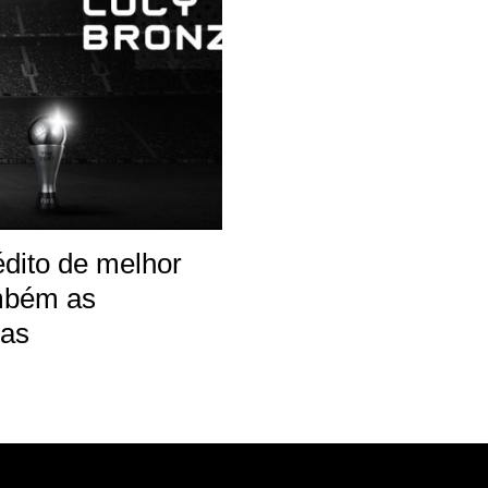
édito de melhor
ambém as
ias