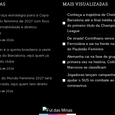
AS
MAIS VISUALIZADAS
Conheça a trajetória de Chel
traça estratégia para a Copa
Barcelona até a final inédita
o feminina de 2027 com foco
do primeiro título da Champi
ntabilidade e direitos
League
s
De virada! Corinthians vence
to de 2026
Ferroviária e sai na frente n
do Paulistão Feminino
in é a quinta brasileira a vestir
a do Barcelona; veja quem já
Alemanha cai na fase de gru
lo clube
primeira vez na história; Col
Marrocos se classificam
to de 2026
Jogadoras lançam campanha
 do Mundo Feminina 2027 terá
ajudar o SUS no combate ao
rada; veja quem tem direito
coronavírus
ho de 2026