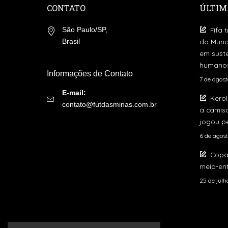
CONTATO
ÚLTIM
Fifa 
São Paulo/SP,
do Mund
Brasil
em suste
humano
Informações de Contato
7 de agos
E-mail:
Kerol
contato@futdasminas.com.br
a camis
jogou pe
6 de agos
Copa
meia-ent
25 de jul