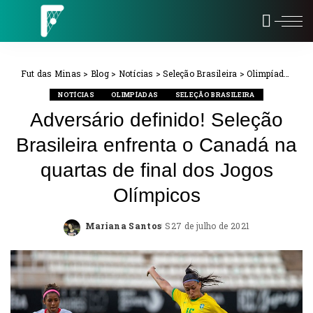
Fut das Minas
>
Blog
>
Notícias
>
Seleção Brasileira
>
Olimpíadas
>
Ad
NOTÍCIAS
OLIMPÍADAS
SELEÇÃO BRASILEIRA
Adversário definido! Seleção
Brasileira enfrenta o Canadá na
quartas de final dos Jogos
Olímpicos
Mariana Santos
27 de julho de 2021
Posted
by