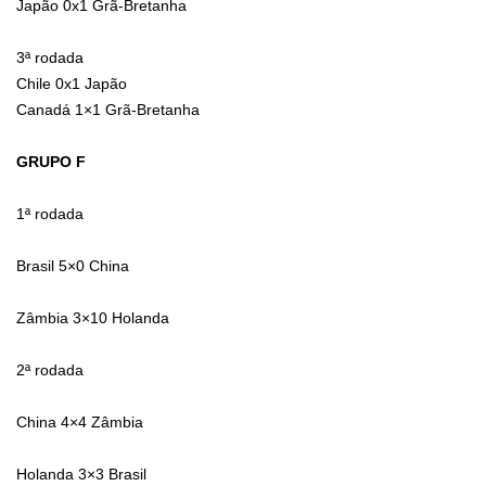
Japão 0x1 Grã-Bretanha
3ª rodada
Chile 0x1 Japão
Canadá 1×1 Grã-Bretanha
GRUPO F
1ª rodada
Brasil 5×0 China
Zâmbia 3×10 Holanda
2ª rodada
China 4×4 Zâmbia
Holanda 3×3 Brasil