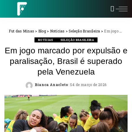
Fut das Minas
>
Blog
>
Notícias
>
Seleção Brasileira
>
Em jogo marcado por expulsão e paralisação, Brasil é superado pela Venezuela
NOTÍCIAS
SELEÇÃO BRASILEIRA
Em jogo marcado por expulsão e
paralisação, Brasil é superado
pela Venezuela
Bianca Anacleto
4 de março de 2026
Posted
by