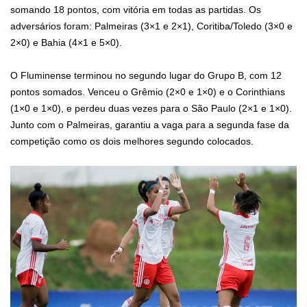
somando 18 pontos, com vitória em todas as partidas. Os
adversários foram: Palmeiras (3×1 e 2×1), Coritiba/Toledo (3×0 e
2×0) e Bahia (4×1 e 5×0).
O Fluminense terminou no segundo lugar do Grupo B, com 12
pontos somados. Venceu o Grêmio (2×0 e 1×0) e o Corinthians
(1×0 e 1×0), e perdeu duas vezes para o São Paulo (2×1 e 1×0).
Junto com o Palmeiras, garantiu a vaga para a segunda fase da
competição como os dois melhores segundo colocados.