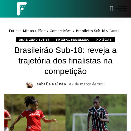
Fut das Minas
>
Blog
>
Competições
>
Brasileiro Sub-18
>
Brasileirão Sub-18: reveja a trajetória dos finalistas na competição
BRASILEIRO SUB-18
FUTEBOL BRASILEIRO
NOTÍCIAS
Brasileirão Sub-18: reveja a
trajetória dos finalistas na
competição
Isabelle Galvão
12 de março de 2021
Posted
by