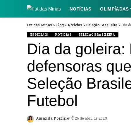
NOTÍCIAS
OLIMPÍADAS
Fut das Minas
>
Blog
>
Notícias
>
Seleção Brasileira
>
Dia da 
ESPECIAIS
NOTÍCIAS
SELEÇÃO BRASILEIRA
Dia da goleira
defensoras qu
Seleção Brasil
Futebol
Amanda Porfírio
26 de abril de 2023
Posted
by