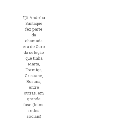
Andréia
Suntaque
fez parte
da
chamada
era de Ouro
da seleção
que tinha
Marta,
Formiga,
Cristiane,
Rosana,
entre
outras, em
grande
fase (fotos:
redes
sociais)