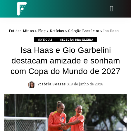
Fut das Minas
>
Blog
>
Notícias
>
Seleção Brasileira
>
Isa Haas e Gio Garbelini destacam amizade e sonham com Copa do Mundo de 2027
NOTÍCIAS
SELEÇÃO BRASILEIRA
Isa Haas e Gio Garbelini
destacam amizade e sonham
com Copa do Mundo de 2027
Vitória Soares
18 de junho de 2026
Posted
by