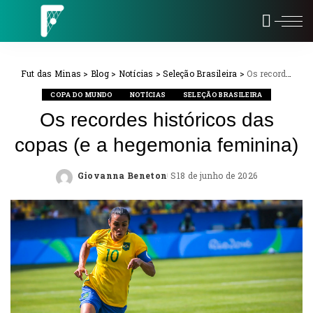
Fut das Minas
>
Blog
>
Notícias
>
Seleção Brasileira
>
Os recordes históricos das copas (e a hegemonia feminina)
COPA DO MUNDO
NOTÍCIAS
SELEÇÃO BRASILEIRA
Os recordes históricos das
copas (e a hegemonia feminina)
Giovanna Beneton
18 de junho de 2026
Posted
by