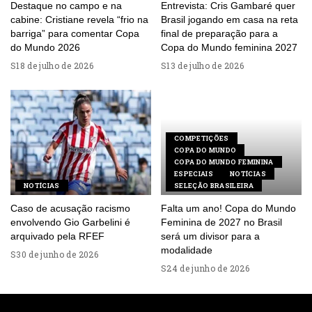
Destaque no campo e na
Entrevista: Cris Gambaré quer
cabine: Cristiane revela “frio na
Brasil jogando em casa na reta
barriga” para comentar Copa
final de preparação para a
do Mundo 2026
Copa do Mundo feminina 2027
18 de julho de 2026
13 de julho de 2026
COMPETIÇÕES
COPA DO MUNDO
COPA DO MUNDO FEMININA
ESPECIAIS
NOTÍCIAS
NOTÍCIAS
SELEÇÃO BRASILEIRA
Caso de acusação racismo
Falta um ano! Copa do Mundo
envolvendo Gio Garbelini é
Feminina de 2027 no Brasil
arquivado pela RFEF
será um divisor para a
modalidade
30 de junho de 2026
24 de junho de 2026