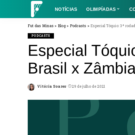
NOTÍCIAS
OLIMPÍADAS
C
Fut das Minas
>
Blog
>
Podcasts
>
Especial Tóquio: 3ª roda
PODCASTS
Especial Tóqui
Brasil x Zâmbi
Vitória Soares
29 de julho de 2021
Posted
by