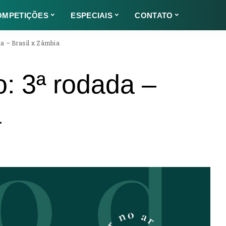
OMPETIÇÕES
ESPECIAIS
CONTATO
da – Brasil x Zâmbia
o: 3ª rodada –
a