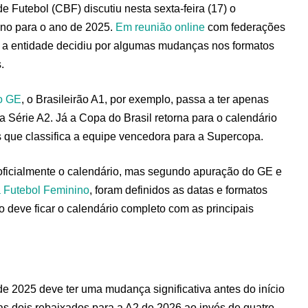
e Futebol (CBF) discutiu nesta sexta-feira (17) o
nino para o ano de 2025.
Em reunião online
com federações
, a entidade decidiu por algumas mudanças nos formatos
s.
o GE
, o Brasileirão A1, por exemplo, passa a ter apenas
a Série A2. Já a Copa do Brasil retorna para o calendário
que classifica a equipe vencedora para a Supercopa.
ficialmente o calendário, mas segundo apuração do GE e
 Futebol Feminino
, foram definidos as datas e formatos
 deve ficar o calendário completo com as principais
de 2025 deve ter uma mudança significativa antes do início
s dois rebaixados para a A2 de 2026 ao invés de quatro