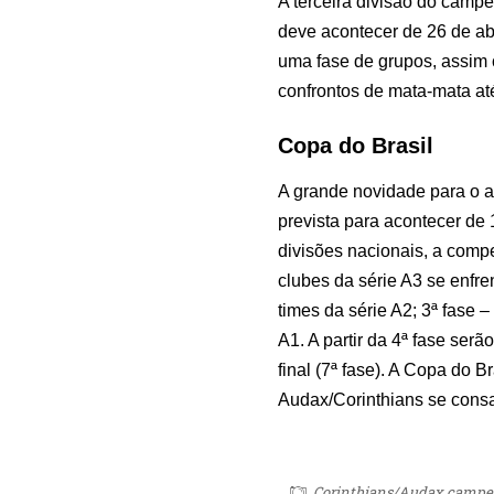
A terceira divisão do camp
deve acontecer de 26 de abri
uma fase de grupos, assim 
confrontos de mata-mata at
Copa do Brasil
A grande novidade para o a
prevista para acontecer de
divisões nacionais, a compe
clubes da série A3 se enfre
times da série A2; 3ª fase –
A1. A partir da 4ª fase serão
final (7ª fase). A Copa do 
Audax/Corinthians se con
Corinthians/Audax campeão