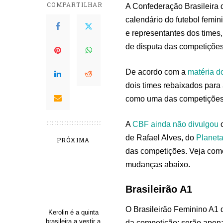
COMPARTILHAR
A Confederação Brasileira d
calendário do futebol femi
e representantes dos times
de disputa das competiçõe
De acordo com a
matéria d
dois times rebaixados para 
como uma das competições 
A
CBF ainda não divulgou
o
de Rafael Alves, do
Planeta
PRÓXIMA
das competições. Veja como
mudanças abaixo.
Brasileirão A1
O Brasileirão Feminino A1 
Kerolin é a quinta
brasileira a vestir a
da competição: serão apena