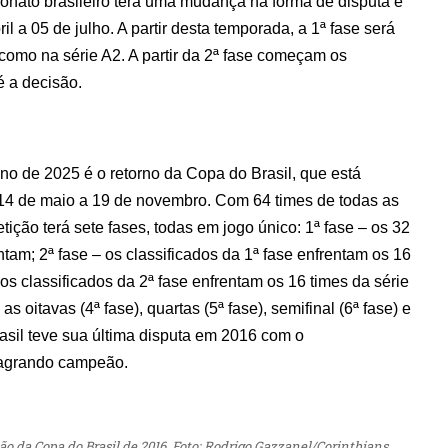
eonato brasileiro terá uma mudança na forma de disputa e
l a 05 de julho. A partir desta temporada, a 1ª fase será
como na série A2. A partir da 2ª fase começam os
é a decisão.
no de 2025 é o retorno da Copa do Brasil, que está
 14 de maio a 19 de novembro. Com 64 times de todas as
tição terá sete fases, todas em jogo único: 1ª fase – os 32
ntam; 2ª fase – os classificados da 1ª fase enfrentam os 16
 os classificados da 2ª fase enfrentam os 16 times da série
 as oitavas (4ª fase), quartas (5ª fase), semifinal (6ª fase) e
Brasil teve sua última disputa em 2016 com o
sagrando campeão.
 da Copa do Brasil de 2016. Foto: Rodrigo Gazzanel/Corinthians