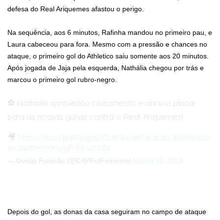
defesa do Real Ariquemes afastou o perigo.
Na sequência, aos 6 minutos, Rafinha mandou no primeiro pau, e
Laura cabeceou para fora. Mesmo com a pressão e chances no
ataque, o primeiro gol do Athletico saiu somente aos 20 minutos.
Após jogada de Jaja pela esquerda, Nathália chegou por trás e
marcou o primeiro gol rubro-negro.
⚽️ Nathalia aproveitou cruzamento e abriu o placar
para as nossas gurias contra o Real Ariquemes!
🎥
https://t.co/pqRYsgnSfO
#GuriasFuracão
#Athletico
pic.twitter.com/yPddrwYzZa
— Gurias Furacão (@CAPFutFeminino)
March 18, 2023
Depois do gol, as donas da casa seguiram no campo de ataque