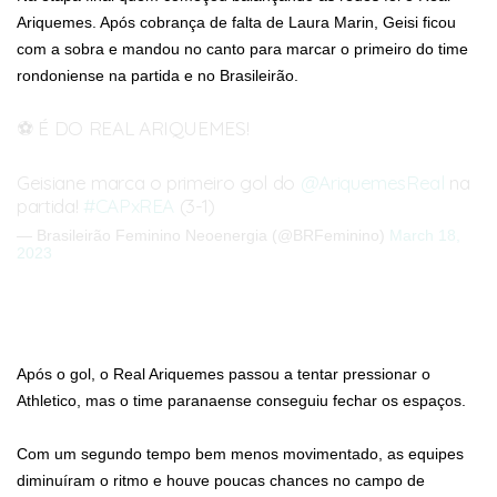
Ariquemes. Após cobrança de falta de Laura Marin, Geisi ficou
com a sobra e mandou no canto para marcar o primeiro do time
rondoniense na partida e no Brasileirão.
⚽️ É DO REAL ARIQUEMES!
Geisiane marca o primeiro gol do
@AriquemesReal
na
partida!
#CAPxREA
(3-1)
— Brasileirão Feminino Neoenergia (@BRFeminino)
March 18,
2023
Após o gol, o Real Ariquemes passou a tentar pressionar o
Athletico, mas o time paranaense conseguiu fechar os espaços.
Com um segundo tempo bem menos movimentado, as equipes
diminuíram o ritmo e houve poucas chances no campo de