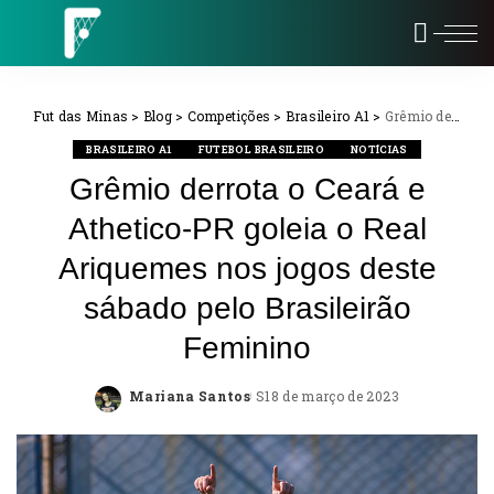
Fut das Minas
>
Blog
>
Competições
>
Brasileiro A1
>
Grêmio derrota o Ceará e Athetico-PR goleia o Real Ariquemes nos jogos deste sábado pelo Brasileirão Feminino
BRASILEIRO A1
FUTEBOL BRASILEIRO
NOTÍCIAS
Grêmio derrota o Ceará e
Athetico-PR goleia o Real
Ariquemes nos jogos deste
sábado pelo Brasileirão
Feminino
Mariana Santos
18 de março de 2023
Posted
by