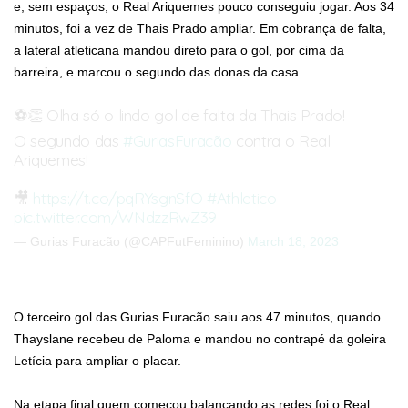
e, sem espaços, o Real Ariquemes pouco conseguiu jogar. Aos 34
minutos, foi a vez de Thais Prado ampliar. Em cobrança de falta,
a lateral atleticana mandou direto para o gol, por cima da
barreira, e marcou o segundo das donas da casa.
⚽️👏 Olha só o lindo gol de falta da Thais Prado!
O segundo das
#GuriasFuracão
contra o Real
Ariquemes!
🎥
https://t.co/pqRYsgnSfO
#Athletico
pic.twitter.com/WNdzzRwZ39
— Gurias Furacão (@CAPFutFeminino)
March 18, 2023
O terceiro gol das Gurias Furacão saiu aos 47 minutos, quando
Thayslane recebeu de Paloma e mandou no contrapé da goleira
Letícia para ampliar o placar.
Na etapa final quem começou balançando as redes foi o Real