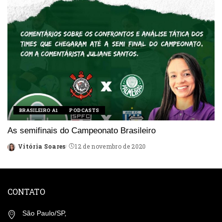
BRASILEIRO A1
PODCASTS
As semifinais do Campeonato Brasileiro
Vitória Soares
12 de novembro de 2020
Posted
by
CONTATO
São Paulo/SP,