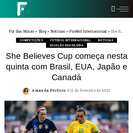
Fut das Minas
>
Blog
>
Notícias
>
Futebol Internacional
>
She Believes Cup começa nesta quinta com Brasil, EUA, Japão e Canadá
COMPETIÇÕES
FUTEBOL INTERNACIONAL
NOTÍCIAS
SELEÇÃO BRASILEIRA
She Believes Cup começa nesta
quinta com Brasil, EUA, Japão e
Canadá
Amanda Porfírio
15 de fevereiro de 2023
Posted
by