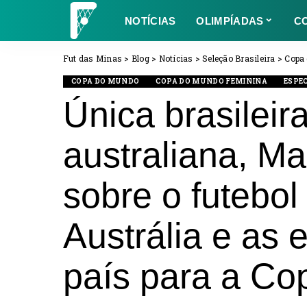
NOTÍCIAS
OLIMPÍADAS
C
Fut das Minas
>
Blog
>
Notícias
>
Seleção Brasileira
>
Copa
COPA DO MUNDO
COPA DO MUNDO FEMININA
ESPEC
Única brasileira
australiana, Ma
sobre o futebol
Austrália e as 
país para a C